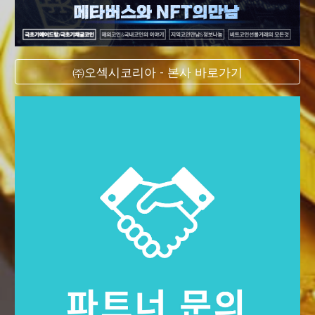
㈜오섹시코리아 - 본사 바로가기