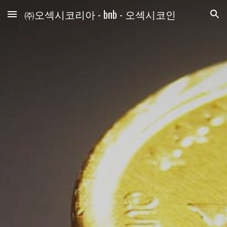
㈜오섹시코리아 - bnb - 오섹시코인
Skip to main content
Skip to navigation