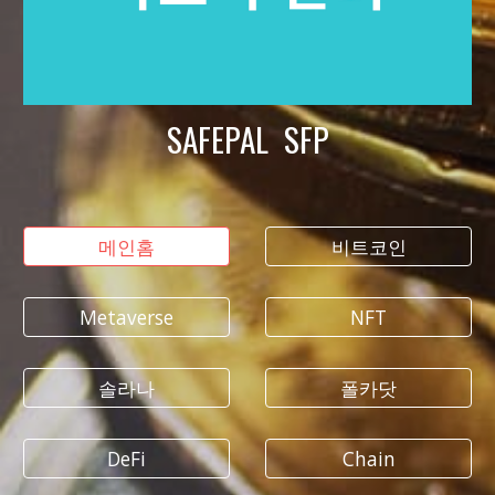
SAFEPAL SFP
메인홈
비트코인
Metaverse
NFT
솔라나
폴카닷
DeFi
Chain