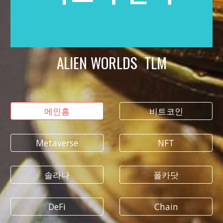
ALIEN WORLDS TLM
메인홈
비트코인
Metaverse
NFT
솔라나
폴카닷
DeFi
Chain