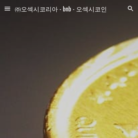
㈜오섹시코리아 - bnb - 오섹시코인
Skip to main content
Skip to navigation