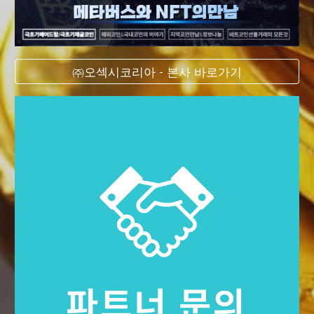
㈜오섹시코리아 - 본사 바로가기