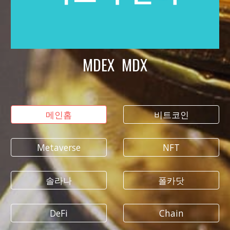
MDEX MDX
메인홈
비트코인
Metaverse
NFT
솔라나
폴카닷
DeFi
Chain