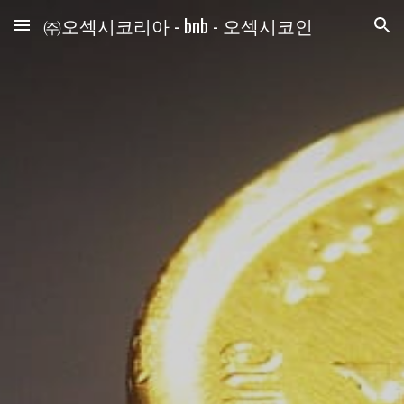
㈜오섹시코리아 - bnb - 오섹시코인
Skip to main content
Skip to navigation