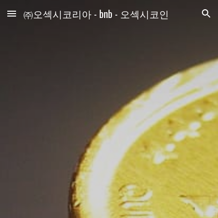
㈜오섹시코리아 - bnb - 오섹시코인
Skip to main content
Skip to navigation