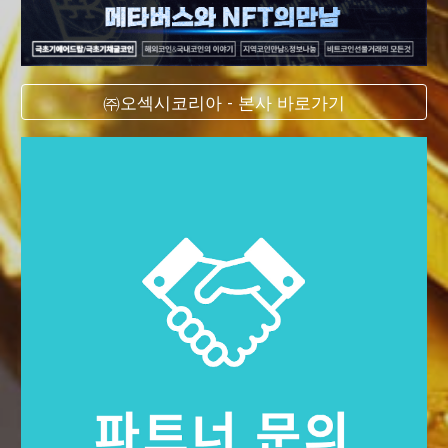
㈜오섹시코리아 - 본사 바로가기