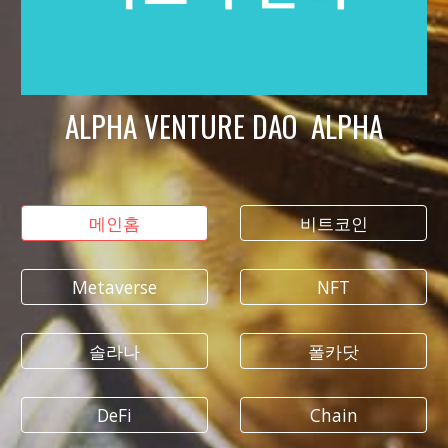
ALPHA VENTURE DAO ALPHA
메인홈
비트코인
Metaverse
NFT
솔라나
폴카닷
DeFi
Chain